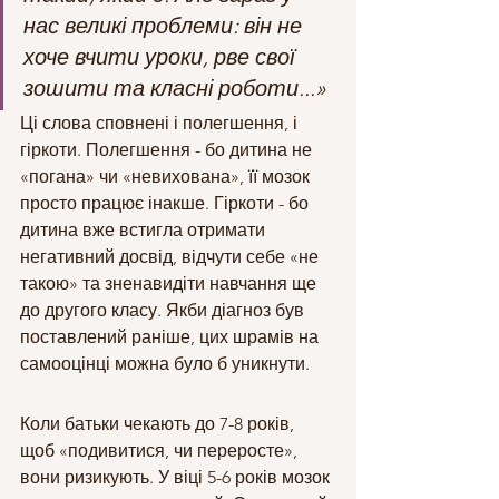
нас великі проблеми: він не 
хоче вчити уроки, рве свої 
зошити та класні роботи...»
Ці слова сповнені і полегшення, і 
гіркоти. Полегшення - бо дитина не 
«погана» чи «невихована», її мозок 
просто працює інакше. Гіркоти - бо 
дитина вже встигла отримати 
негативний досвід, відчути себе «не 
такою» та зненавидіти навчання ще 
до другого класу. Якби діагноз був 
поставлений раніше, цих шрамів на 
самооцінці можна було б уникнути.
Коли батьки чекають до 7-8 років, 
щоб «подивитися, чи переросте», 
вони ризикують. У віці 5-6 років мозок 