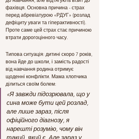
до навчання, але відтягують візит до 
фахівця. Основна причина - страх 
перед абревіатурою «РДУГ» (розлад 
дефіциту уваги та гіперактивності). 
Проте саме цей страх стає причиною 
втрати дорогоцінного часу.
Типова ситуація: дитині скоро 7 років, 
вона йде до школи, і замість радості 
від навчання родина отримує 
щоденні конфлікти. Мама хлопчика 
ділиться своїм болем:
«Я завжди підозрювала, що у 
сина може бути цей розлад, 
але лише зараз, після 
офіційного діагнозу, я 
нарешті розумію, чому він 
такий, який є. Але зараз у 