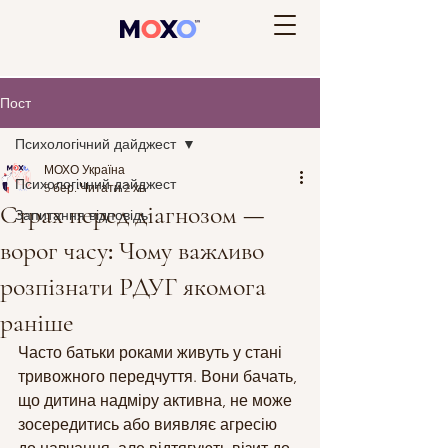
Пост
Психологічний дайджест
МОХО Україна
Психологічний дайджест
5 бер.
Читати 2 хв
Страх перед діагнозом —
Запитання відповідь
ворог часу: Чому важливо
розпізнати РДУГ якомога
раніше
Часто батьки роками живуть у стані 
тривожного передчуття. Вони бачать, 
що дитина надміру активна, не може 
зосередитись або виявляє агресію 