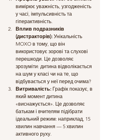
вимірює уважність, узгодженість 
у часі, імпульсивність та 
гіперактивність.
Вплив подразників 
(дистракторів):
 Унікальність 
MOXO в тому, що він 
використовує зорові та слухові 
перешкоди. Це дозволяє 
зрозуміти: дитина відволікається 
на шум у класі чи на те, що 
відбувається у неї перед очима?
Витривалість:
 Графік показує, в 
який момент дитина 
«виснажується». Це дозволяє 
батькам і вчителям підібрати 
ідеальний режим: наприклад, 15 
хвилин навчання — 5 хвилин 
активного руху.