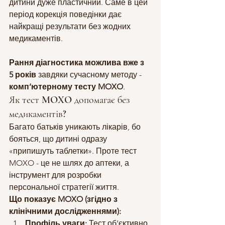
дитини дуже пластичний. Саме в цей 
період корекція поведінки дає 
найкращі результати без жодних 
медикаментів.
Рання діагностика можлива вже з 
5 років
 завдяки сучасному методу - 
комп’ютерному тесту MOXO
.
Як тест MOXO допомагає без 
медикаментів?
Багато батьків уникають лікарів, бо 
бояться, що дитині одразу 
«припишуть таблетки». Проте тест 
MOXO - це не шлях до аптеки, а 
інструмент для розробки 
персональної стратегії життя.
Що показує MOXO (згідно з 
клінічними дослідженнями):
Профіль уваги:
 Тест об’єктивно 